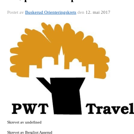
Postet av
Buskerud Orienteringskrets
den
12. mai 2017
Skrevet av undefined
Skrevet av Bergljot Aaserud