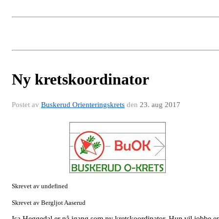
Ny kretskoordinator
Postet av
Buskerud Orienteringskrets
den
23. aug 2017
Skrevet av undefined
Skrevet av Bergljot Aaserud
Isa Heggedal er nå igang som ny kretskoordinator. Hun vil jobbe e