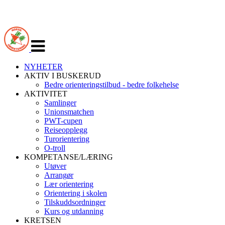
Veksle
navigasjon
NYHETER
AKTIV I BUSKERUD
Bedre orienteringstilbud - bedre folkehelse
AKTIVITET
Samlinger
Unionsmatchen
PWT-cupen
Reiseopplegg
Turorientering
O-troll
KOMPETANSE/LÆRING
Utøver
Arrangør
Lær orientering
Orientering i skolen
Tilskuddsordninger
Kurs og utdanning
KRETSEN