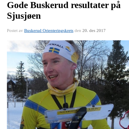
Gode Buskerud resultater på
Sjusjøen
Postet av
Buskerud Orienteringskrets
den
20. des 2017