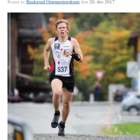
Postet av
Buskerud Orienteringskrets
den
20. des 2017