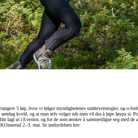
rangere 5 løp, hvor vi følger myndighetenes smittevernregler, og o-forb
l søndag kveld, og at man selv velger når man vil dra å løpe løypa si. 
r blir lagt ut i Eventor, og for de som ønsker å sammenligne seg med de 
på KOnnerud 2.-3. mai. Se innbydelsen her: