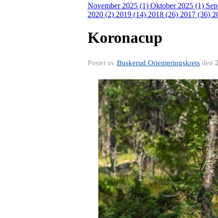
November 2025 (1)
Oktober 2025 (1)
Sep
2020 (2)
2019 (14)
2018 (26)
2017 (36)
2
Koronacup
Postet av
Buskerud Orienteringskrets
den