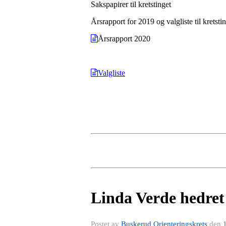
Sakspapirer til kretstinget
Årsrapport for 2019 og valgliste til kretst
Årsrapport 2020
Valgliste
Linda Verde hedret 
Postet av
Buskerud Orienteringskrets
den