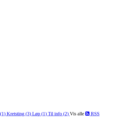
 (1)
Kretsting (3)
Løp (1)
Til info (2)
Vis alle
RSS