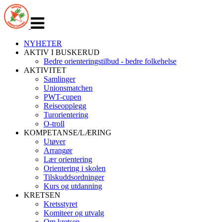
Veksle
navigasjon
NYHETER
AKTIV I BUSKERUD
Bedre orienteringstilbud - bedre folkehelse
AKTIVITET
Samlinger
Unionsmatchen
PWT-cupen
Reiseopplegg
Turorientering
O-troll
KOMPETANSE/LÆRING
Utøver
Arrangør
Lær orientering
Orientering i skolen
Tilskuddsordninger
Kurs og utdanning
KRETSEN
Kretsstyret
Komiteer og utvalg
Om kretsen