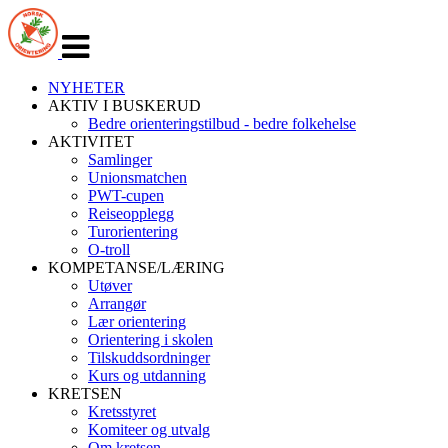
Veksle
navigasjon
NYHETER
AKTIV I BUSKERUD
Bedre orienteringstilbud - bedre folkehelse
AKTIVITET
Samlinger
Unionsmatchen
PWT-cupen
Reiseopplegg
Turorientering
O-troll
KOMPETANSE/LÆRING
Utøver
Arrangør
Lær orientering
Orientering i skolen
Tilskuddsordninger
Kurs og utdanning
KRETSEN
Kretsstyret
Komiteer og utvalg
Om kretsen