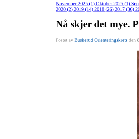
November 2025 (1)
Oktober 2025 (1)
Sep
2020 (2)
2019 (14)
2018 (26)
2017 (36)
2
Nå skjer det mye. P
Postet av
Buskerud Orienteringskrets
den