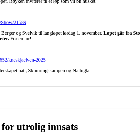
t. Røyken inviterer til et løp som vil bli husket.
ts/Show/21589
 Berger og Svelvik til langløpet lørdag 1. november.
Løpet går fra St
eter.
For en tur!
34652/kneskjaelven-2025
sterskapet natt, Skumringskampen og Nattugla.
for utrolig innsats