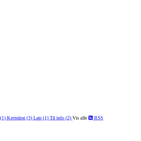
 (1)
Kretsting (3)
Løp (1)
Til info (2)
Vis alle
RSS