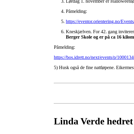
Lørdag 1. november er Halloweenløpe
Påmelding:
https://eventor.orientering.no/Even
Kneskjælven. For 42. gang inviterer
Berger Skole og er på ca 16 kilom
Påmelding:
https://bos.idrett.no/next/events/p/10001
5) Husk også de fine nattløpene. Eikerme
Linda Verde hedret 