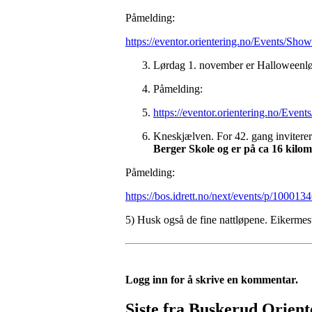
Påmelding:
https://eventor.orientering.no/Events/Sho
Lørdag 1. november er Halloweenløpe
Påmelding:
https://eventor.orientering.no/Even
Kneskjælven. For 42. gang inviterer
Berger Skole og er på ca 16 kilom
Påmelding:
https://bos.idrett.no/next/events/p/10001
5) Husk også de fine nattløpene. Eikerme
Logg inn for å skrive en kommentar.
Siste fra Buskerud Orient