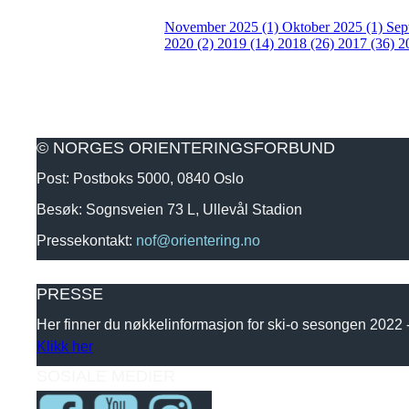
November 2025 (1)
Oktober 2025 (1)
Sep
2020 (2)
2019 (14)
2018 (26)
2017 (36)
2
© NORGES ORIENTERINGSFORBUND
Post: Postboks 5000, 0840 Oslo
Besøk: Sognsveien 73 L, Ullevål Stadion
Pressekontakt:
nof@orientering.no
PRESSE
Her finner du nøkkelinformasjon for ski-o sesongen 2022
Klikk her
SOSIALE MEDIER