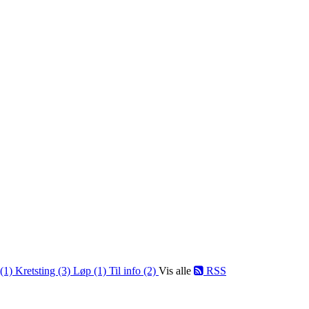
 (1)
Kretsting (3)
Løp (1)
Til info (2)
Vis alle
RSS