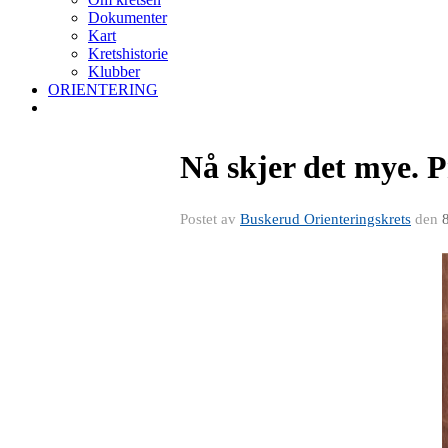
Dokumenter
Kart
Kretshistorie
Klubber
ORIENTERING
Nå skjer det mye. P
Postet av
Buskerud Orienteringskrets
den