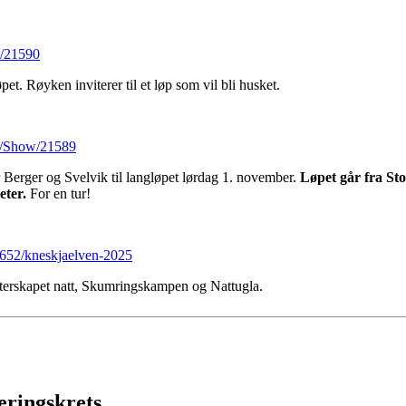
w/21590
t. Røyken inviterer til et løp som vil bli husket.
ts/Show/21589
 Berger og Svelvik til langløpet lørdag 1. november.
Løpet går fra St
eter.
For en tur!
34652/kneskjaelven-2025
sterskapet natt, Skumringskampen og Nattugla.
eringskrets