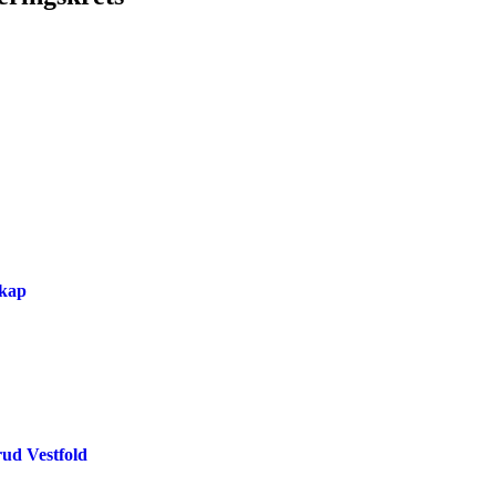
skap
rud Vestfold