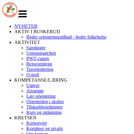
Veksle
navigasjon
NYHETER
AKTIV I BUSKERUD
Bedre orienteringstilbud - bedre folkehelse
AKTIVITET
Samlinger
Unionsmatchen
PWT-cupen
Reiseopplegg
Turorientering
O-troll
KOMPETANSE/LÆRING
Utøver
Arrangør
Lær orientering
Orientering i skolen
Tilskuddsordninger
Kurs og utdanning
KRETSEN
Kretsstyret
Komiteer og utvalg
Om kretsen