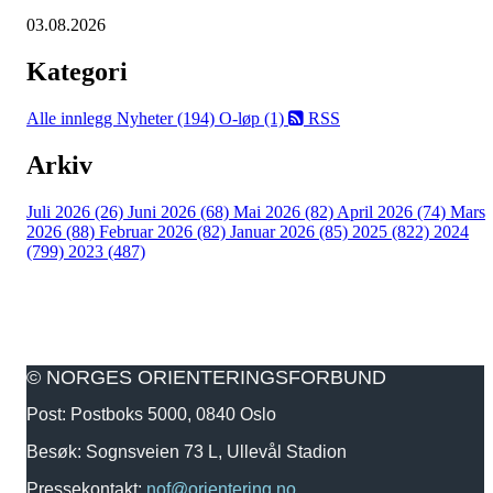
03.08.2026
Kategori
Alle innlegg
Nyheter (194)
O-løp (1)
RSS
Arkiv
Juli 2026 (26)
Juni 2026 (68)
Mai 2026 (82)
April 2026 (74)
Mars
2026 (88)
Februar 2026 (82)
Januar 2026 (85)
2025 (822)
2024
(799)
2023 (487)
© NORGES ORIENTERINGSFORBUND
Post: Postboks 5000, 0840 Oslo
Besøk: Sognsveien 73 L, Ullevål Stadion
Pressekontakt:
nof@orientering.no