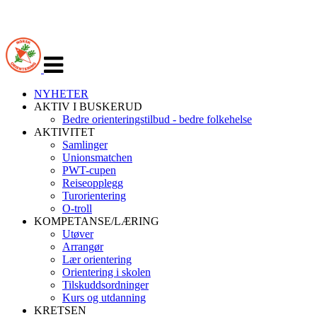
Veksle
navigasjon
NYHETER
AKTIV I BUSKERUD
Bedre orienteringstilbud - bedre folkehelse
AKTIVITET
Samlinger
Unionsmatchen
PWT-cupen
Reiseopplegg
Turorientering
O-troll
KOMPETANSE/LÆRING
Utøver
Arrangør
Lær orientering
Orientering i skolen
Tilskuddsordninger
Kurs og utdanning
KRETSEN