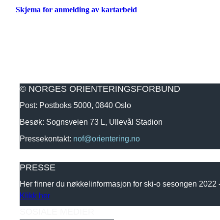
Skjema for anmelding av kartarbeid
© NORGES ORIENTERINGSFORBUND
Post: Postboks 5000, 0840 Oslo
Besøk: Sognsveien 73 L, Ullevål Stadion
Pressekontakt:
nof@orientering.no
PRESSE
Her finner du nøkkelinformasjon for ski-o sesongen 2022
Klikk her
SOSIALE MEDIER