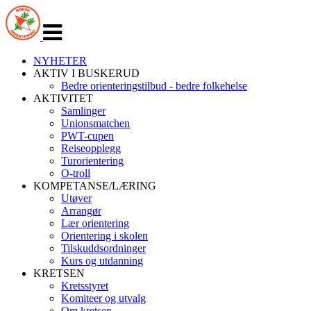
Veksle
navigasjon
NYHETER
AKTIV I BUSKERUD
Bedre orienteringstilbud - bedre folkehelse
AKTIVITET
Samlinger
Unionsmatchen
PWT-cupen
Reiseopplegg
Turorientering
O-troll
KOMPETANSE/LÆRING
Utøver
Arrangør
Lær orientering
Orientering i skolen
Tilskuddsordninger
Kurs og utdanning
KRETSEN
Kretsstyret
Komiteer og utvalg
Om kretsen