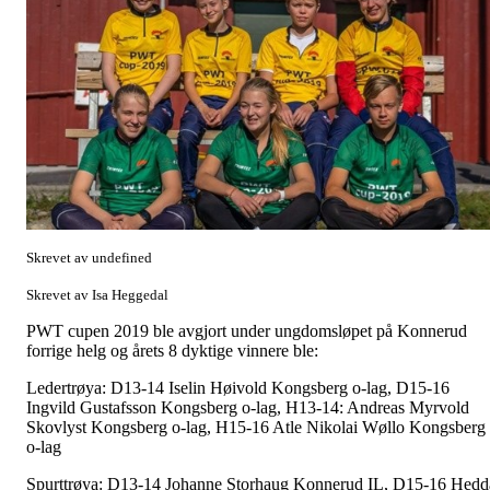
Skrevet av undefined
Skrevet av Isa Heggedal
PWT cupen 2019 ble avgjort under ungdomsløpet på Konnerud
forrige helg og årets 8 dyktige vinnere ble:
Ledertrøya: D13-14 Iselin Høivold Kongsberg o-lag, D15-16
Ingvild Gustafsson Kongsberg o-lag, H13-14: Andreas Myrvold
Skovlyst Kongsberg o-lag, H15-16 Atle Nikolai Wøllo Kongsberg
o-lag
Spurttrøya: D13-14 Johanne Storhaug Konnerud IL, D15-16 Hedd