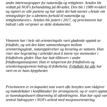
andre interessegrupper for naturmiljø og rettigheter. Avtalen ble
vedtatt på NOFs forbundsting på 80-tallet. Den ble i 1989 revidert
og signert av alle partene og har siden det hatt navnet «Avtale om
retningslinjer for o-idrettens forhold til naturmiljø og
rettighetshavere». Avtalen ble justert i 2017, og prisvinneren har
bidratt i alle versjoner av dette dokumentet.
Vinneren har i hele sitt orienteringsliv vært glødende opptatt av
friluftsliv, og sett den klare sammenhengen mellom
orienteringsglede, naturopplevelser og bevaring av naturen. Han
viser stor begeistring i arbeidet med å innvie nye mennesker i
friluftslivets gleder. Han har hatt tillitsverv i andre
friluftsorganisasjoner. Han er talsperson for friluftslivets og
orienteringssportens bidrag til folkehelsa.
Friluftsliv for alle
har
vært en av hans kjepphester.
Prisvinneren er en kapasitet som svært ofte benyttes som rådgiver
og møtedeltaker i konfliktsaker for arrangement, og er svært opptat
av kunnskapsbasert tilnærming til utfordringene. Han har også vær
sentral bidragsyter i NOFs arbeid med mosjonsorientering.