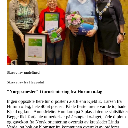
Skrevet av undefined
Skrevet av Isa Heggedal
"Norgesmester" i turorientering fra Hurum o-lag
Ingen oppsøkte flere tur-o-poster i 2018 enn Kjeld E. Larsen fra
Hurum o-lag, hele 4054 poster ! På de fleste turene var de to, både
Kjeld og kona Anne-Mette. Hun kom på 3.plass i denne statistikke
Begge fikk fortjente utmerkelser på årsmøte i o-laget, både diplom
og gavekort fra Norsk orientering overrakt av kretsleder Linda
Verde, og bok og blomster fra kommunen overrakt av ordfører