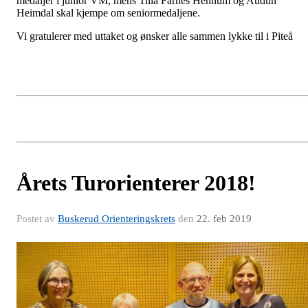
medaljer i junior VM, mens Tilla Farnes Hennum og Audun
Heimdal skal kjempe om seniormedaljene.
Vi gratulerer med uttaket og ønsker alle sammen lykke til i Piteå
Årets Turorienterer 2018!
Postet av
Buskerud Orienteringskrets
den
22. feb 2019