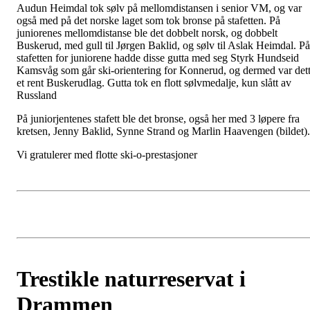
Audun Heimdal tok sølv på mellomdistansen i senior VM, og var
også med på det norske laget som tok bronse på stafetten. På
juniorenes mellomdistanse ble det dobbelt norsk, og dobbelt
Buskerud, med gull til Jørgen Baklid, og sølv til Aslak Heimdal. På
stafetten for juniorene hadde disse gutta med seg Styrk Hundseid
Kamsvåg som går ski-orientering for Konnerud, og dermed var det
et rent Buskerudlag. Gutta tok en flott sølvmedalje, kun slått av
Russland
På juniorjentenes stafett ble det bronse, også her med 3 løpere fra
kretsen, Jenny Baklid, Synne Strand og Marlin Haavengen (bildet).
Vi gratulerer med flotte ski-o-prestasjoner
Trestikle naturreservat i
Drammen