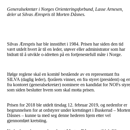
Generalsekretær i Norges Orienteringsforbund, Lasse Arnesen,
deler ut Silvas Ærespris til Morten Dåsnes.
Silvas Ærespris har ble innstiftet i 1984. Prisen har siden den tid
vært utdelt hvert år til en leder, utøver eller administrator som har
bidratt til å utvikle o-idretten på en fortjenestefull måte i Norge.
Ifølge reglene skal en komité bestående av en representant fra
SILVA (daglig leder), fjorårets vinner, en fra styret (president) og e
fra kontoret (generalsekretær) nominere en kandidat for NOFs styre
som siden beslutter hvem som skal motta prisen.
Prisen for 2018 ble utdelt tirsdag 12. februar 2019, og nedenfor er
begrunnelsen for at ordstyrer under kretstinget i Buskerud – Morte
Dåsnes – kunne ta med seg denne hederen hjem etter vel
gjennomført kretsting.