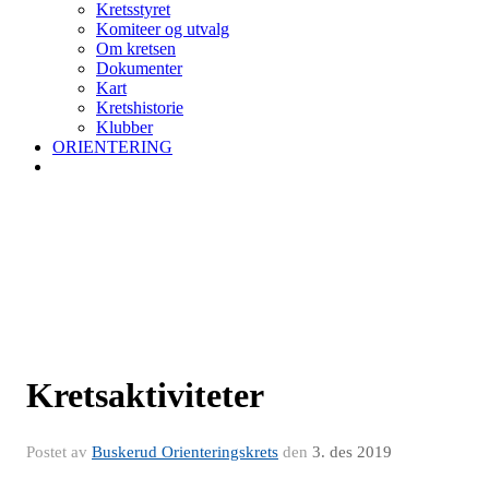
Kretsstyret
Komiteer og utvalg
Om kretsen
Dokumenter
Kart
Kretshistorie
Klubber
ORIENTERING
Kretsaktiviteter
Postet av
Buskerud Orienteringskrets
den
3. des 2019