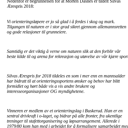
Nedenfor er begrunnelsen for at Morten Dåsnes er tildelt Silvas
Ærespris 2018:
Vi orienteringsløpere er jo så glad i å ferdes i skog og mark.
Tilgangen til naturen er i stor grad sikret gjennom allemannsretten
og gode relasjoner til grunneiere.
Samtidig er det viktig å verne om naturen slik at den forblir vår
beste kilde til og arena for rekreasjon og utøvelse av vår kjære sport
Silvas Ærespris for 2018 tildeles en som i mer enn en mannsalder
har bidratt til at orienteringssportens ønsker og behov har blitt
formidlet og hørt både vis a vis andre brukere og
interesseorganisasjoner OG myndighetene.
Vinneren er medlem av et orienteringslag i Buskerud. Han er en
sentral drivkraft i o-laget, og bidrar på alle fronter, fra ukentlige
treninger til stafettorganisering og løpsarrangement. Allerede i
1979/80 kom han med i arbeidet for å formalisere samarbeidet me