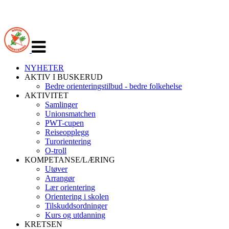
Veksle
navigasjon
NYHETER
AKTIV I BUSKERUD
Bedre orienteringstilbud - bedre folkehelse
AKTIVITET
Samlinger
Unionsmatchen
PWT-cupen
Reiseopplegg
Turorientering
O-troll
KOMPETANSE/LÆRING
Utøver
Arrangør
Lær orientering
Orientering i skolen
Tilskuddsordninger
Kurs og utdanning
KRETSEN