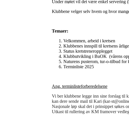
Under møtet vil det være enkel servering (k
Klubbene velger selv hvem og hvor mange d
Temaer:
Velkommen, arbeid i k
Klubbenes innspill til kretsens årli
Status kretstreneropple
Klubbutvikling i BuOK (våre
Naturens pusterom, tur-o-tilbud for
Terminliste 202
Ang. terminlisteforberedelsene
Vi ber klubbene legge inn sine forslag til k
kan dere sende mail til Kari (kar-st@onli
Nasjonale løp skal det i prinsippet søkes o
Utkast til rullering av KM framover vedle