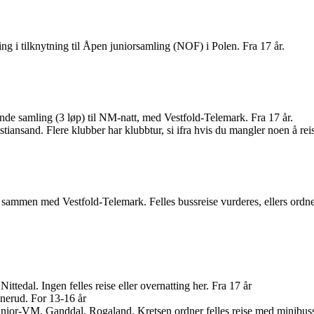
ng i tilknytning til Åpen juniorsamling (NOF) i Polen. Fra 17 år.
nde samling (3 løp) til NM-natt, med Vestfold-Telemark. Fra 17 år.
tiansand. Flere klubber har klubbtur, si ifra hvis du mangler noen å reis
sammen med Vestfold-Telemark. Felles bussreise vurderes, ellers ordnes fe
ittedal. Ingen felles reise eller overnatting her. Fra 17 år
nnerud. For 13-16 år
 junior-VM, Ganddal, Rogaland. Kretsen ordner felles reise med minibuss