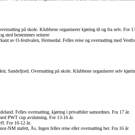
overnatting på skole. Klubbene organiserer kjøring til og fra selv. For 1
d og sted bestemmes seinere
rkant av O-festivalen, Hemsedal. Felles reise og overnatting med Vestfo
eir, Sandefjord. Overnatting på skole. Klubbene organiserer selv kjøring 
land. Felles overnatting, kjøring i privatbiler samordnes. Fra 17 år.
med PWT cup avslutning. For 13-16 år.
ff. For 10-12 år.
ior-NM stafett, Ås. Ingen felles reise eller overnatting her. Fra 16 år