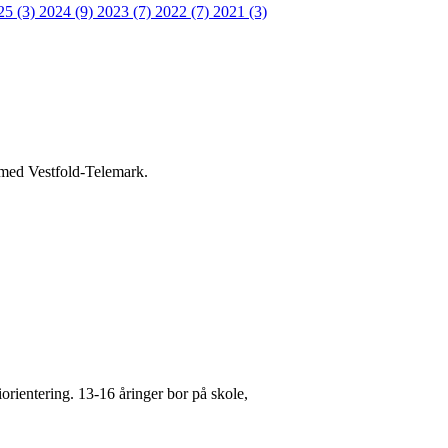
25 (3)
2024 (9)
2023 (7)
2022 (7)
2021 (3)
n med Vestfold-Telemark.
rientering. 13-16 åringer bor på skole,