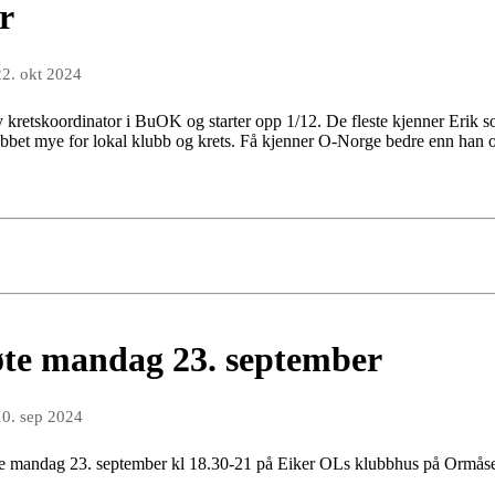
r
22. okt 2024
ny kretskoordinator i BuOK og starter opp 1/12. De fleste kjenner Erik so
obbet mye for lokal klubb og krets. Få kjenner O-Norge bedre enn han 
møte mandag 23. september
10. sep 2024
møte mandag 23. september kl 18.30-21 på Eiker OLs klubbhus på Ormås