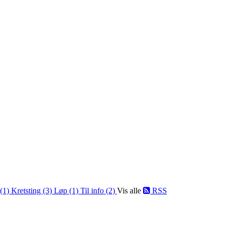
 (1)
Kretsting (3)
Løp (1)
Til info (2)
Vis alle
RSS