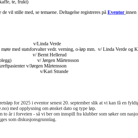
affe, te, frukt)
e vil stille med, se temaene. Deltagelse registreres på
Eventor
innen 
retsen v/Linda Verde
ge møte med statsforvalter vedr. verning, o-løp mm. v/ Linda Verde og K
gget v/ Bernt Hellerud
ns opplegg) v/ Jørgen Mårtensson
 kreftpasienter v/Jørgen Mårtensson
5 v/Kari Strande
retsløp for 2025 i eventor senest 20. september slik at vi kan få en fyldi
ne.no) med opplysning om ønsket dato og type løp.
m to år i forveien - så vi ber om innspill fra klubber som søker om nasjo
gges som diskusjonsgrunnlag.