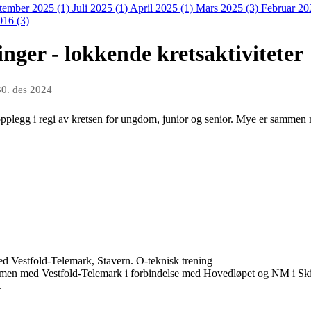
tember 2025 (1)
Juli 2025 (1)
April 2025 (1)
Mars 2025 (3)
Februar 20
016 (3)
nger - lokkende kretsaktiviteter
30. des 2024
 opplegg i regi av kretsen for ungdom, junior og senior. Mye er samme
d Vestfold-Telemark, Stavern. O-teknisk trening
mmen med Vestfold-Telemark i forbindelse med Hovedløpet og NM i Skio
.