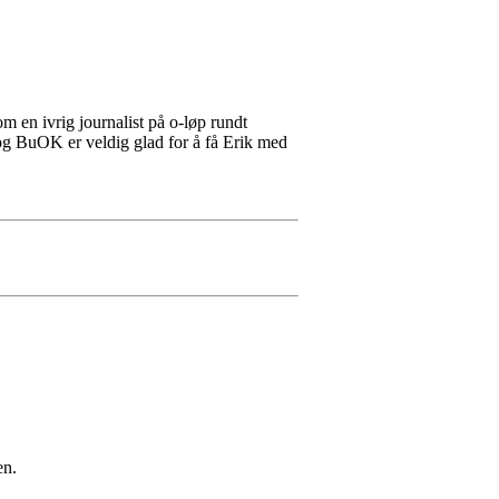
m en ivrig journalist på o-løp rundt
og BuOK er veldig glad for å få Erik med
en.