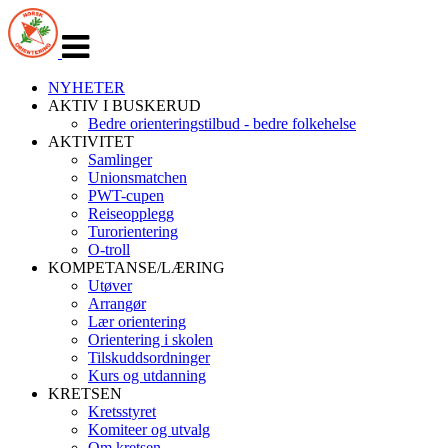
Veksle
navigasjon
NYHETER
AKTIV I BUSKERUD
Bedre orienteringstilbud - bedre folkehelse
AKTIVITET
Samlinger
Unionsmatchen
PWT-cupen
Reiseopplegg
Turorientering
O-troll
KOMPETANSE/LÆRING
Utøver
Arrangør
Lær orientering
Orientering i skolen
Tilskuddsordninger
Kurs og utdanning
KRETSEN
Kretsstyret
Komiteer og utvalg
Om kretsen