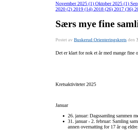
November 2025 (1)
Oktober 2025 (1)
Sep
2020 (2)
2019 (14)
2018 (26)
2017 (36)
2
Særs mye fine samli
Postet av
Buskerud Orienteringskrets
den
Det er klart for nok et år med mange fine
Kretsaktiviteter 2025
Januar
26. januar: Dagssamling sammen me
31. januar - 2. februar: Samling sa
annen overnatting for 17 år og eldre