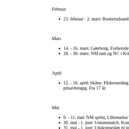
Februar
23. februar - 2. mars: Buskerudsamli
Mars
14. - 16. mars: Gøteborg. Forberede
28. - 30. mars: NM natt og NC i Kris
April
12. - 16. april: Skåne. Påskesamling 
prisavhengig. Fra 17 år.
Mai
9. - 11. mai: NM sprint, Lillomarka/ N
30. mai - 1. juni: Unionsmatch, Ko
31. mai - 1. juni: Uttakningsløp til