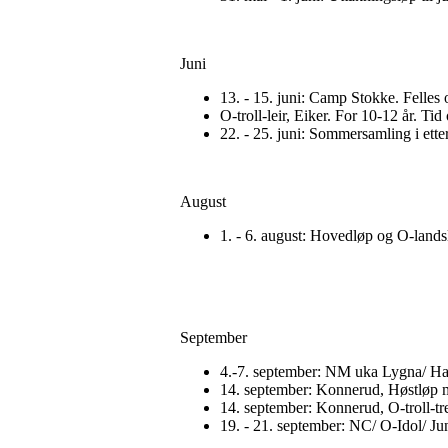
Juni
13. - 15. juni: Camp Stokke. Felles 
O-troll-leir, Eiker. For 10-12 år. Ti
22. - 25. juni: Sommersamling i ette
August
1. - 6. august: Hovedløp og O-landsl
September
4.-7. september: NM uka Lygna/ Hade
14. september: Konnerud, Høstløp 
14. september: Konnerud, O-troll-tre
19. - 21. september: NC/ O-Idol/ Jun