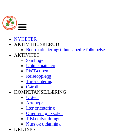
Veksle
navigasjon
NYHETER
AKTIV I BUSKERUD
Bedre orienteringstilbud - bedre folkehelse
AKTIVITET
Samlinger
Unionsmatchen
PWT-cupen
Reiseopplegg
Turorientering
O-troll
KOMPETANSE/LÆRING
Utøver
Arrangør
Lær orientering
Orientering i skolen
Tilskuddsordninger
Kurs og utdanning
KRETSEN