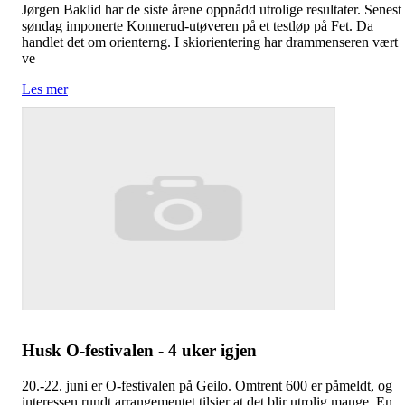
Jørgen Baklid har de siste årene oppnådd utrolige resultater. Senest
søndag imponerte Konnerud-utøveren på et testløp på Fet. Da
handlet det om orienterng. I skiorientering har drammenseren vært
ve
Les mer
Husk O-festivalen - 4 uker igjen
20.-22. juni er O-festivalen på Geilo. Omtrent 600 er påmeldt, og
interessen rundt arrangementet tilsier at det blir utrolig mange. En