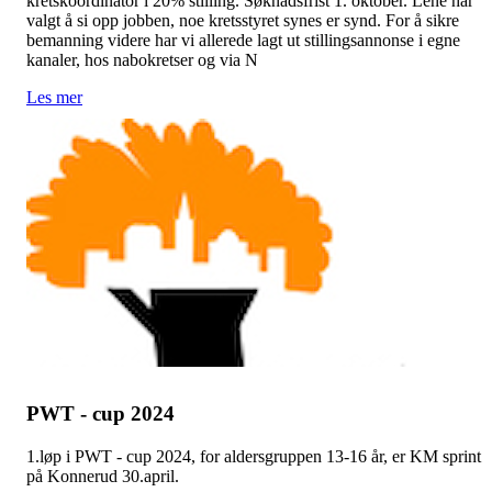
kretskoordinator i 20% stilling. Søknadsfrist 1. oktober. Lene har
valgt å si opp jobben, noe kretsstyret synes er synd. For å sikre
bemanning videre har vi allerede lagt ut stillingsannonse i egne
kanaler, hos nabokretser og via N
Les mer
PWT - cup 2024
1.løp i PWT - cup 2024, for aldersgruppen 13-16 år, er KM sprint
på Konnerud 30.april.