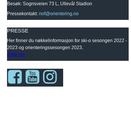
Besøk: Sognsveien 73 L, Ullevål Stadion
Pressekontakt:
nof@orientering.no
PRESSE
Her finner du nøkkelinformasjon for ski-o sesongen 2022 -
2023 og orienteringssesongen 2023.
Klikk her
SOSIALE MEDIER