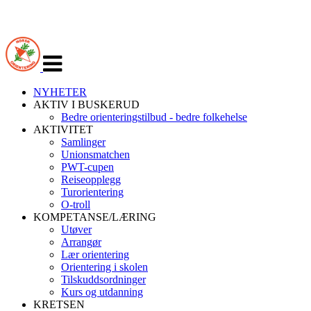
Veksle
navigasjon
NYHETER
AKTIV I BUSKERUD
Bedre orienteringstilbud - bedre folkehelse
AKTIVITET
Samlinger
Unionsmatchen
PWT-cupen
Reiseopplegg
Turorientering
O-troll
KOMPETANSE/LÆRING
Utøver
Arrangør
Lær orientering
Orientering i skolen
Tilskuddsordninger
Kurs og utdanning
KRETSEN