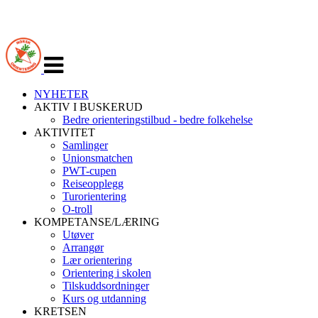
Veksle
navigasjon
NYHETER
AKTIV I BUSKERUD
Bedre orienteringstilbud - bedre folkehelse
AKTIVITET
Samlinger
Unionsmatchen
PWT-cupen
Reiseopplegg
Turorientering
O-troll
KOMPETANSE/LÆRING
Utøver
Arrangør
Lær orientering
Orientering i skolen
Tilskuddsordninger
Kurs og utdanning
KRETSEN