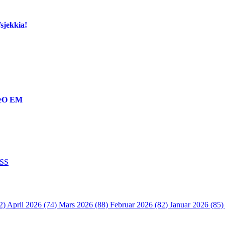
Tsjekkia!
reO EM
SS
2)
April 2026 (74)
Mars 2026 (88)
Februar 2026 (82)
Januar 2026 (85