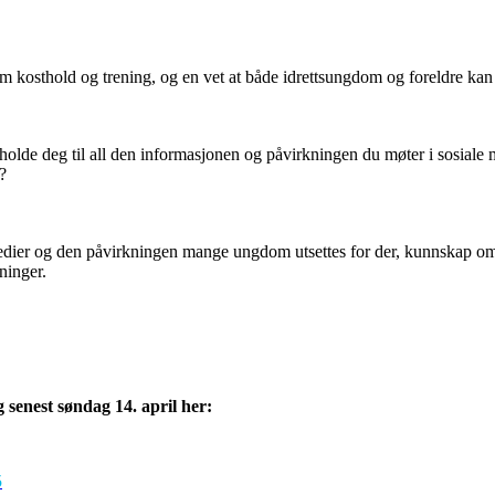
kosthold og trening, og en vet at både idrettsungdom og foreldre kan 
olde deg til all den informasjonen og påvirkningen du møter i sosiale 
?
medier og den påvirkningen mange ungdom utsettes for der, kunnskap om 
tninger.
 senest søndag 14. april her:
5