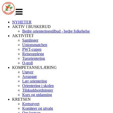
Veksle
navigasjon
NYHETER
AKTIV I BUSKERUD
Bedre orienteringstilbud - bedre folkehelse
AKTIVITET
Samlinger
Unionsmatchen
PWT-cupen
Reiseopplegg
Turorientering
O-troll
KOMPETANSE/LÆRING
Utøver
Arrangør
Lær orientering
Orientering i skolen
Tilskuddsordninger
Kurs og utdanning
KRETSEN
Kretsstyret
Komiteer og utvalg
Om kretsen