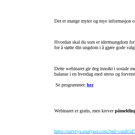
Det er mange myter og mye informasjon om 
Hvordan skal du som er idrettsungdom forh
for å støtte din ungdom i å gjøre gode valg
Dette webinaret gir deg innsikt i sosiale 
balanse i en hverdag med stress og forven
Se programmet:
her
Webinaret er gratis, men krever
påmelding
https://surveys.enalyzer.com?pid=cusib5d