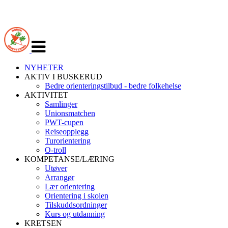
Veksle
navigasjon
NYHETER
AKTIV I BUSKERUD
Bedre orienteringstilbud - bedre folkehelse
AKTIVITET
Samlinger
Unionsmatchen
PWT-cupen
Reiseopplegg
Turorientering
O-troll
KOMPETANSE/LÆRING
Utøver
Arrangør
Lær orientering
Orientering i skolen
Tilskuddsordninger
Kurs og utdanning
KRETSEN