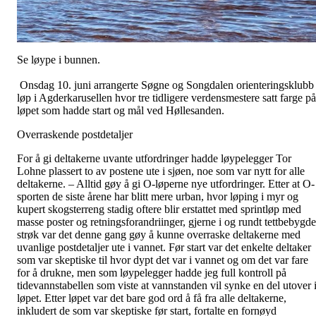
Se løype i bunnen.
Onsdag 10. juni arrangerte Søgne og Songdalen orienteringsklubb
løp i Agderkarusellen hvor tre tidligere verdensmestere satt farge på
løpet som hadde start og mål ved Høllesanden.
Overraskende postdetaljer
For å gi deltakerne uvante utfordringer hadde løypelegger Tor
Lohne plassert to av postene ute i sjøen, noe som var nytt for alle
deltakerne. – Alltid gøy å gi O-løperne nye utfordringer. Etter at O-
sporten de siste årene har blitt mere urban, hvor løping i myr og
kupert skogsterreng stadig oftere blir erstattet med sprintløp med
masse poster og retningsforandriinger, gjerne i og rundt tettbebygde
strøk var det denne gang gøy å kunne overraske deltakerne med
uvanlige postdetaljer ute i vannet. Før start var det enkelte deltaker
som var skeptiske til hvor dypt det var i vannet og om det var fare
for å drukne, men som løypelegger hadde jeg full kontroll på
tidevannstabellen som viste at vannstanden vil synke en del utover 
løpet. Etter løpet var det bare god ord å få fra alle deltakerne,
inkludert de som var skeptiske før start, fortalte en fornøyd