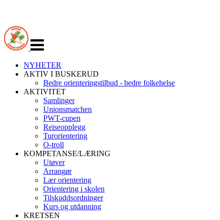
Veksle
navigasjon
NYHETER
AKTIV I BUSKERUD
Bedre orienteringstilbud - bedre folkehelse
AKTIVITET
Samlinger
Unionsmatchen
PWT-cupen
Reiseopplegg
Turorientering
O-troll
KOMPETANSE/LÆRING
Utøver
Arrangør
Lær orientering
Orientering i skolen
Tilskuddsordninger
Kurs og utdanning
KRETSEN