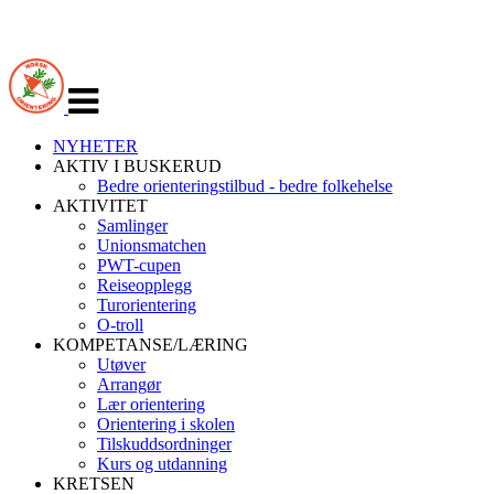
Veksle
navigasjon
NYHETER
AKTIV I BUSKERUD
Bedre orienteringstilbud - bedre folkehelse
AKTIVITET
Samlinger
Unionsmatchen
PWT-cupen
Reiseopplegg
Turorientering
O-troll
KOMPETANSE/LÆRING
Utøver
Arrangør
Lær orientering
Orientering i skolen
Tilskuddsordninger
Kurs og utdanning
KRETSEN