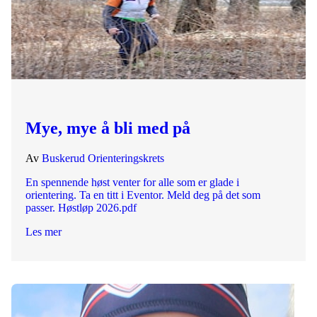
Mye, mye å bli med på
Av
Buskerud Orienteringskrets
En spennende høst venter for alle som er glade i
orientering. Ta en titt i Eventor. Meld deg på det som
passer. Høstløp 2026.pdf
Les mer