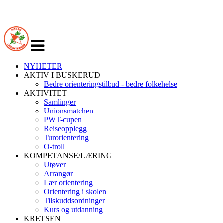
Veksle
navigasjon
NYHETER
AKTIV I BUSKERUD
Bedre orienteringstilbud - bedre folkehelse
AKTIVITET
Samlinger
Unionsmatchen
PWT-cupen
Reiseopplegg
Turorientering
O-troll
KOMPETANSE/LÆRING
Utøver
Arrangør
Lær orientering
Orientering i skolen
Tilskuddsordninger
Kurs og utdanning
KRETSEN