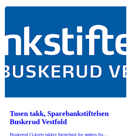
Tusen takk, Sparebankstiftelsen
Buskerud Vestfold
Buskerud O-krets takker hjerteligst for støtten fra…