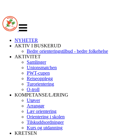
Veksle
navigasjon
NYHETER
AKTIV I BUSKERUD
Bedre orienteringstilbud - bedre folkehelse
AKTIVITET
Samlinger
Unionsmatchen
PWT-cupen
Reiseopplegg
Turorientering
O-troll
KOMPETANSE/LÆRING
Utøver
Arrangør
Lær orientering
Orientering i skolen
Tilskuddsordninger
Kurs og utdanning
KRETSEN