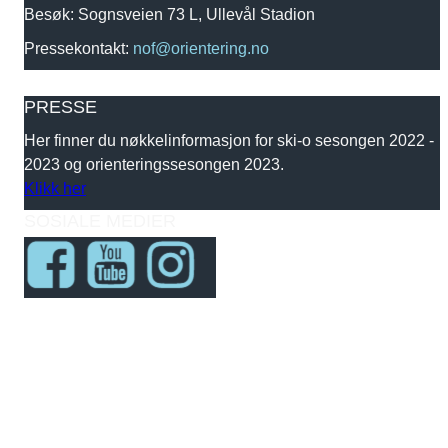
Besøk: Sognsveien 73 L, Ullevål Stadion
Pressekontakt:
nof@orientering.no
PRESSE
Her finner du nøkkelinformasjon for ski-o sesongen 2022 -
2023 og orienteringssesongen 2023.
Klikk her
SOSIALE MEDIER