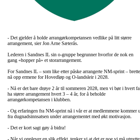
- Det gjelder å holde arrangørkompetansen vedlike på litt større
arrangement, sier Jon Arne Sæterås.
Lederen i Sandnes IL sin o-gruppe begrunner hvorfor de nok en
gang «hopper på» et storarrangement.
For Sandnes IL – som like etter påske arrangerte NM-sprint – brette
nå opp ermene for Hovedløp og O-landsleir i 2028.
- Nå er det bare drøye 2 år til sommeren 2028, men vi bør i hvert fa
ha større arrangement hvert 3 – 4 år, for å beholde
arrangørkompetansen i klubben.
- Og erfaringen fra NM-sprint nå i vår er at medlemmene kommer u
fra dugnadsinnsatsen under arrangementet med økt motivasjon.
- Det er kort sagt gøy å bidra!
- Når vi opplever en slik effekt, tenker vi at det er noe vi må utnytte