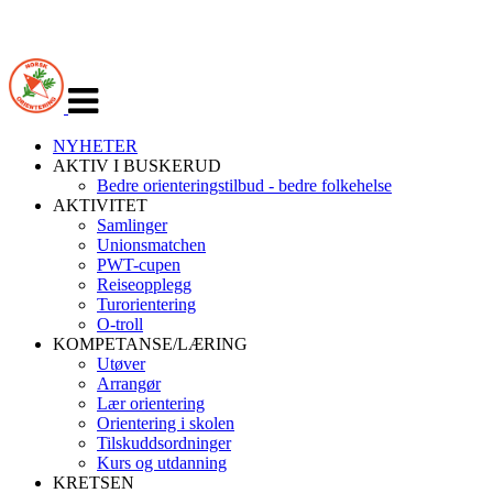
Veksle
navigasjon
NYHETER
AKTIV I BUSKERUD
Bedre orienteringstilbud - bedre folkehelse
AKTIVITET
Samlinger
Unionsmatchen
PWT-cupen
Reiseopplegg
Turorientering
O-troll
KOMPETANSE/LÆRING
Utøver
Arrangør
Lær orientering
Orientering i skolen
Tilskuddsordninger
Kurs og utdanning
KRETSEN