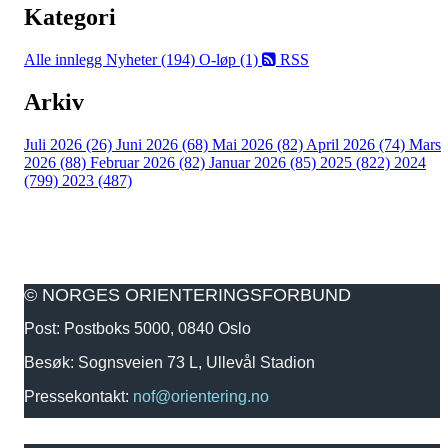
Kategori
Alle innlegg
Nyheter (194)
O-løp (1)
RSS
Arkiv
Juli 2026 (26)
Juni 2026 (68)
Mai 2026 (82)
April 2026 (74)
Mars
2026 (88)
Februar 2026 (82)
Januar 2026 (85)
2025 (822)
2024
(799)
2023 (487)
© NORGES ORIENTERINGSFORBUND
Post: Postboks 5000, 0840 Oslo
Besøk: Sognsveien 73 L, Ullevål Stadion
Pressekontakt:
nof@orientering.no