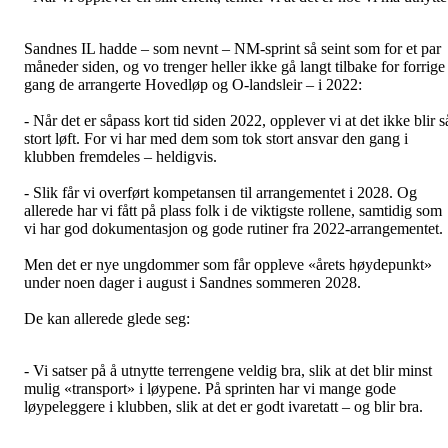
Sandnes IL hadde – som nevnt – NM-sprint så seint som for et par
måneder siden, og vo trenger heller ikke gå langt tilbake for forrige
gang de arrangerte Hovedløp og O-landsleir – i 2022:
- Når det er såpass kort tid siden 2022, opplever vi at det ikke blir s
stort løft. For vi har med dem som tok stort ansvar den gang i
klubben fremdeles – heldigvis.
- Slik får vi overført kompetansen til arrangementet i 2028. Og
allerede har vi fått på plass folk i de viktigste rollene, samtidig som
vi har god dokumentasjon og gode rutiner fra 2022-arrangementet.
Men det er nye ungdommer som får oppleve «årets høydepunkt»
under noen dager i august i Sandnes sommeren 2028.
De kan allerede glede seg:
- Vi satser på å utnytte terrengene veldig bra, slik at det blir minst
mulig «transport» i løypene. På sprinten har vi mange gode
løypeleggere i klubben, slik at det er godt ivaretatt – og blir bra.