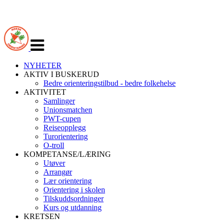
Veksle
navigasjon
NYHETER
AKTIV I BUSKERUD
Bedre orienteringstilbud - bedre folkehelse
AKTIVITET
Samlinger
Unionsmatchen
PWT-cupen
Reiseopplegg
Turorientering
O-troll
KOMPETANSE/LÆRING
Utøver
Arrangør
Lær orientering
Orientering i skolen
Tilskuddsordninger
Kurs og utdanning
KRETSEN