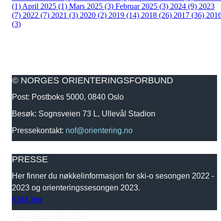
(1)
April 2025 (1)
Mars 2025 (3)
Februar 2025 (3)
2024 (9)
2023
(7)
2022 (7)
2021 (3)
2020 (2)
2019 (14)
2018 (26)
2017 (36)
201
(3)
© NORGES ORIENTERINGSFORBUND
Post: Postboks 5000, 0840 Oslo
Besøk: Sognsveien 73 L, Ullevål Stadion
Pressekontakt:
nof@orientering.no
PRESSE
Her finner du nøkkelinformasjon for ski-o sesongen 2022 -
2023 og orienteringssesongen 2023.
Klikk her
SOSIALE MEDIER